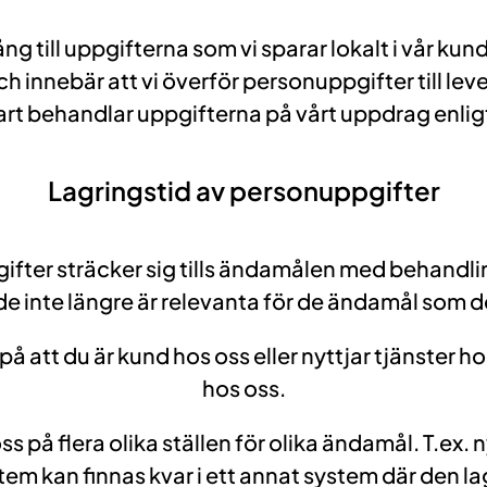
ång till uppgifterna som vi sparar lokalt i vår ku
h innebär att vi överför personuppgifter till lever
rt behandlar uppgifterna på vårt uppdrag enl
Lagringstid av personuppgifter
fter sträcker sig tills ändamålen med behandling
e inte längre är relevanta för de ändamål som de 
 att du är kund hos oss eller nyttjar tjänster ho
hos oss.
på flera olika ställen för olika ändamål. T.ex. n
stem kan finnas kvar i ett annat system där den 