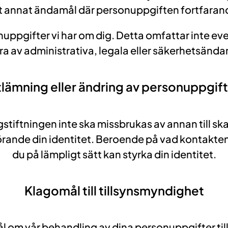
ett annat ändamål där personuppgiften fortfara
onuppgifter vi har om dig. Detta omfattar inte ev
ra av administrativa, legala eller säkerhetsända
lämning eller ändring av personuppgif
agstiftningen inte ska missbrukas av annan till sk
 rörande din identitet. Beroende på vad kontakten
du på lämpligt sätt kan styrka din identitet.
Klagomål till tillsynsmyndighet
ål om vår behandling av dina personuppgifter till 