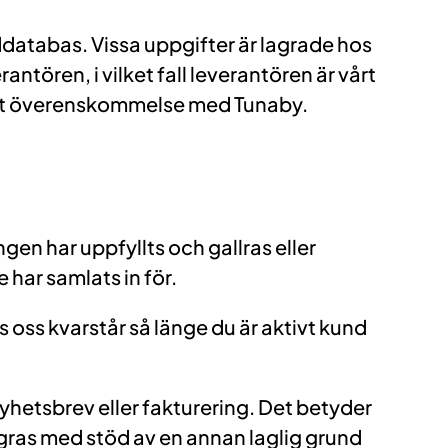
nddatabas. Vissa uppgifter är lagrade hos
antören, i vilket fall leverantören är vårt
igt överenskommelse med Tunaby.
en har uppfyllts och gallras eller
har samlats in för.
s oss kvarstår så länge du är aktivt kund
yhetsbrev eller fakturering. Det betyder
lagras med stöd av en annan laglig grund