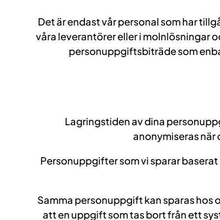
Det är endast vår personal som har tillg
våra leverantörer eller i molnlösningar oc
personuppgiftsbiträde som enba
Lagringstiden av dina personuppgi
anonymiseras när d
Personuppgifter som vi sparar baserat på
Samma personuppgift kan sparas hos oss 
att en uppgift som tas bort från ett sy