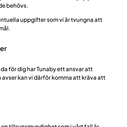
nde behövs.
entuella uppgifter som vi är tvungna att
mål.
ter
ada för dig har Tunaby ett ansvar att
 avser kan vi därför komma att kräva att
en tillsynsmyndighet som i vårt fall är