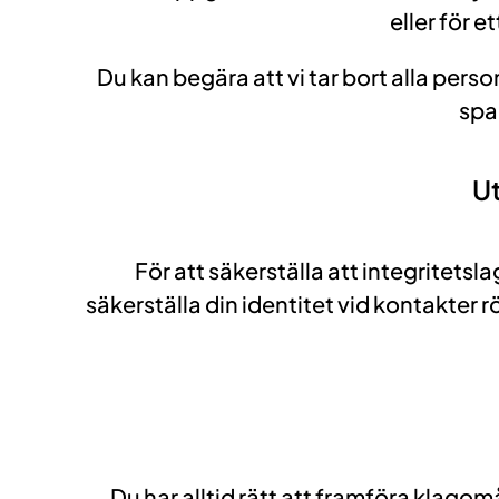
eller för 
Du kan begära att vi tar bort alla pers
spa
Ut
För att säkerställa att integritetsl
säkerställa din identitet vid kontakter
Du har alltid rätt att framföra klagom