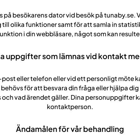
ras på besökarens dator vid besök på tunaby.se. 
ill olika funktioner samt för att samla in statis
ktion i din webbläsare, något som kan resultera
a uppgifter som lämnas vid kontakt m
-post eller telefon eller vid ett personligt möte 
ehövs för att besvara din fråga eller hjälpa di
och vad ärendet gäller. Dina personuppgifter k
kontaktperson.
Ändamålen för vår behandling