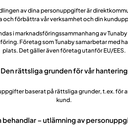
ingen av dina personuppgifter är direktkommuni
a och förbättra vår verksamhet och din kundupp
as i marknadsföringssammanhang av Tunaby ell
föring. Företag som Tunaby samarbetar med ha
plats. Det gäller även företag utanför EU/EES.
Den rättsliga grunden för vår hantering
pgifter baserat på rättsliga grunder, t.ex. för a
kund.
 behandlar – utlämning av personuppgi