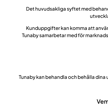
Det huvudsakliga syftet med behandl
utveckl
Kunduppgifter kan komma att använd
Tunaby samarbetar med för marknads
Tunaby kan behandla och behålla dina up
Vem